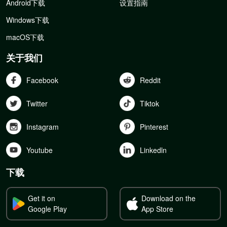
Android下载
设置指南
Windows下载
macOS下载
关于我们
Facebook
Reddit
Twitter
Tiktok
Instagram
Pinterest
Youtube
Linkedln
下载
Get it on
Download on the
Google Play
App Store